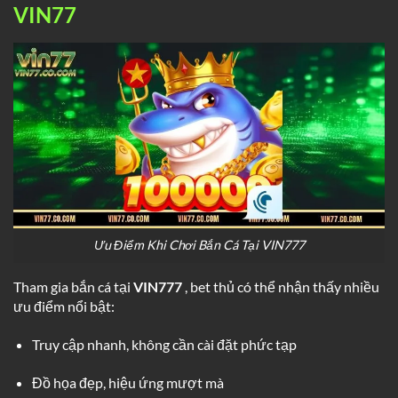
VIN77
Ưu Điểm Khi Chơi Bắn Cá Tại VIN777
Tham gia bắn cá tại
VIN777
, bet thủ có thể nhận thấy nhiều
ưu điểm nổi bật:
Truy cập nhanh, không cần cài đặt phức tạp
Đồ họa đẹp, hiệu ứng mượt mà