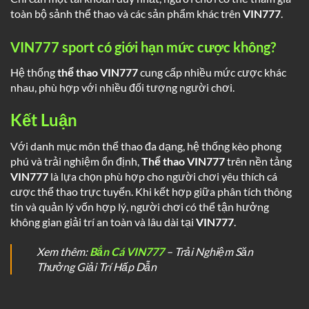
toàn bộ sảnh thể thao và các sản phẩm khác trên
VIN777
.
VIN777 sport có giới hạn mức cược không?
Hệ thống
thể thao VIN777
cung cấp nhiều mức cược khác
nhau, phù hợp với nhiều đối tượng người chơi.
Kết Luận
Với danh mục môn thể thao đa dạng, hệ thống kèo phong
phú và trải nghiệm ổn định,
Thể thao VIN777
trên nền tảng
VIN777
là lựa chọn phù hợp cho người chơi yêu thích cá
cược thể thao trực tuyến. Khi kết hợp giữa phân tích thông
tin và quản lý vốn hợp lý, người chơi có thể tận hưởng
không gian giải trí an toàn và lâu dài tại
VIN777
.
Xem thêm:
Bắn Cá VIN777
– Trải Nghiệm Săn
Thưởng Giải Trí Hấp Dẫn