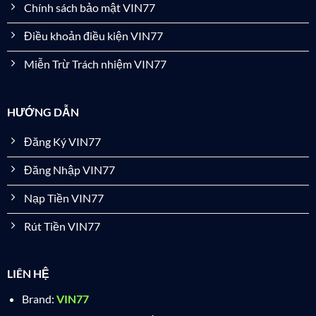
Chính sách bảo mật VIN77
Điều khoản điều kiện VIN77
Miễn Trừ Trách nhiệm VIN77
HƯỚNG DẪN
Đăng Ký VIN77
Đăng Nhập VIN77
Nạp Tiền VIN77
Rút Tiền VIN77
LIÊN HỆ
Brand:
VIN77