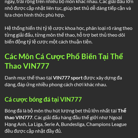
ngày, trải rộng trên nhiều bộ môn khác nhau. Các giải đấu lớn
nhỏ được cập nhật liên tục, giúp bet thủ dễ dàng tiếp cận và
lựa chọn hình thức phù hợp.
Hệ thống hiển thị tỷ lệ cược khoa học, phân loại rõ ràng theo
từng giải đấu, từng môn thể thao, hỗ trợ bet thủ theo dõi
biến động tỷ lệ cược một cách thuận tiện.
Các Môn Cá Cược Phổ Biến Tại Thể
Thao VIN777
Danh mục thể thao tại
VIN777 sport
được xây dựng đa
dạng, đáp ứng nhiều phong cách chơi khác nhau.
Cá cược bóng đá tại VIN777
Bóng đá là bộ môn thu hút lượng bet thủ lớn nhất tại
Thể
thao VIN777
. Các giải đấu hàng đầu thế giới như Ngoại
Hạng Anh, La Liga, Serie A, Bundesliga, Champions League
đều được cập nhật đầy đủ.